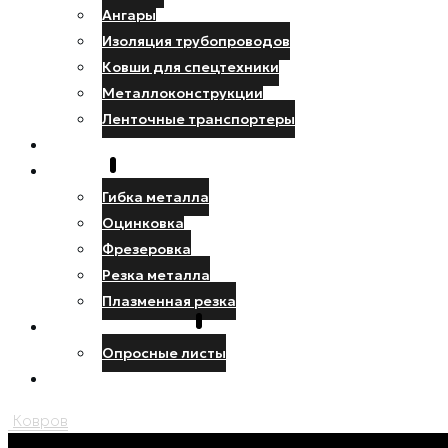
Ангары
Изоляция трубопроводов
Ковши для спецтехники
Металлоконструкции
Ленточные транспортеры
НАШИ РАБОТЫ
УСЛУГИ
Гибка металла
Оцинковка
Фрезеровка
Резка металла
Плазменная резка
ПРОЕКТИРОВЩИКУ
Опросные листы
КОНТАКТЫ
Ковров