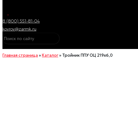
8 (800) 551-81-04
kovrov@zarmk.ru
Главная страница
»
Каталог
»
Тройник ППУ ОЦ 219х6,0