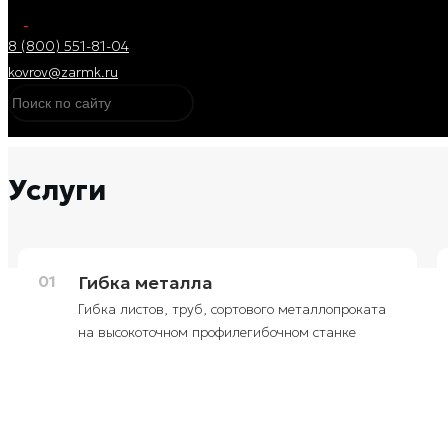
8 (800) 551-81-04
kovrov@zarmk.ru
Услуги
01
Гибка металла
Гибка листов, труб, сортового металлопроката
на высокоточном профилегибочном станке