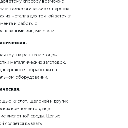
даря этому способу возможно
нить технологические отверстия
ах из металла для точной заточки
мента и работы с
осплавными видами стали.
аническая.
ая группа разных методов
тки металлических заготовок.
одвергаются обработки на
альном оборудовании.
ическая.
ощью кислот, щелочей и других
ских компонентов, идет
ние кислотной среды. Целью
й является вызвать