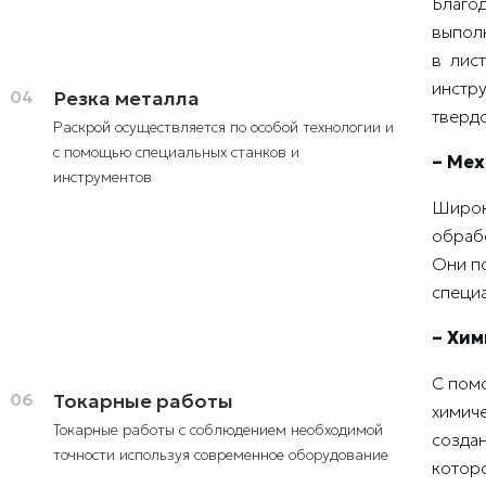
Благо
выпол
в лист
инстру
04
Резка металла
тверд
Раскрой осуществляется по особой технологии и
с помощью специальных станков и
– Мех
инструментов
Широк
обрабо
Они п
специ
– Хим
С пом
06
Токарные работы
химиче
Токарные работы с соблюдением необходимой
созда
точности используя современное оборудование
которо