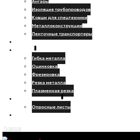
Ангары
Изоляция трубопроводов
Ковши для спецтехники
Металлоконструкции
Ленточные транспортеры
НАШИ РАБОТЫ
УСЛУГИ
Гибка металла
Оцинковка
Фрезеровка
Резка металла
Плазменная резка
ПРОЕКТИРОВЩИКУ
Опросные листы
КОНТАКТЫ
Ковров